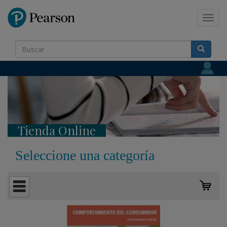
Pearson
Toggl
navig
Tienda Online
Seleccione una categoría