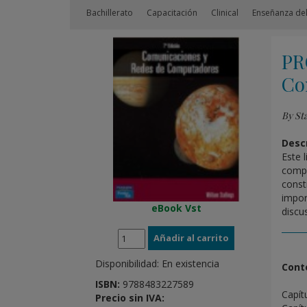
Bachillerato
Capacitación
Clinical
Enseñanza del
PR
Co
By Sta
Descr
Este 
compu
const
impor
eBook Vst
discu
Disponibilidad:
En existencia
Cont
ISBN:
9788483227589
Capítu
Precio sin IVA: