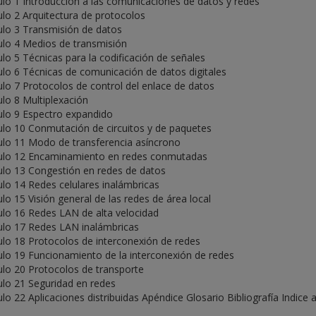
ulo 1 Introducción a las comunicaciones de datos y redes
ulo 2 Arquitectura de protocolos
ulo 3 Transmisión de datos
ulo 4 Medios de transmisión
ulo 5 Técnicas para la codificación de señales
ulo 6 Técnicas de comunicación de datos digitales
ulo 7 Protocolos de control del enlace de datos
ulo 8 Multiplexación
ulo 9 Espectro expandido
ulo 10 Conmutación de circuitos y de paquetes
ulo 11 Modo de transferencia asíncrono
ulo 12 Encaminamiento en redes conmutadas
ulo 13 Congestión en redes de datos
ulo 14 Redes celulares inalámbricas
ulo 15 Visión general de las redes de área local
ulo 16 Redes LAN de alta velocidad
ulo 17 Redes LAN inalámbricas
ulo 18 Protocolos de interconexión de redes
ulo 19 Funcionamiento de la interconexión de redes
ulo 20 Protocolos de transporte
ulo 21 Seguridad en redes
ulo 22 Aplicaciones distribuidas Apéndice Glosario Bibliografía Indice a