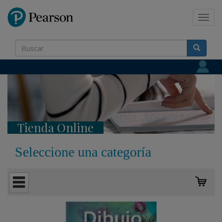
Pearson
Toggl
navig
Tienda Online
Seleccione una categoría