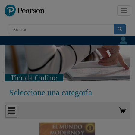
Pearson
Toggl
navig
Tienda Online
Seleccione una categoría