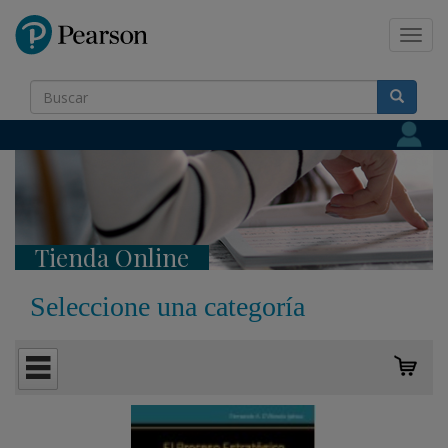
Pearson
Toggl
navig
Tienda Online
Seleccione una categoría