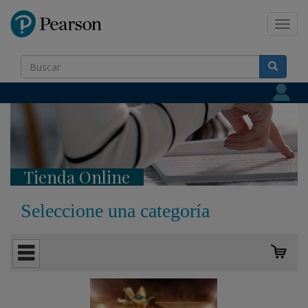
Pearson
Toggl
navig
Tienda Online
Seleccione una categoría