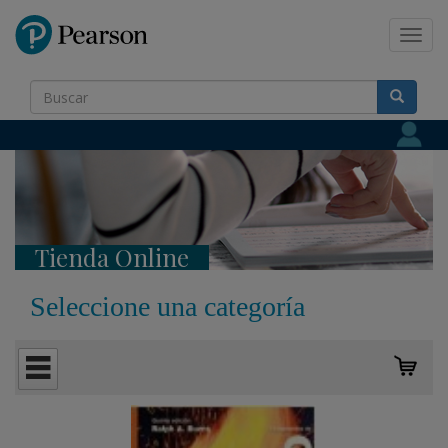
Pearson
Toggl
navig
Tienda Online
Seleccione una categoría