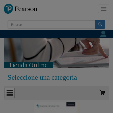
Pearson
Toggl
navig
Tienda Online
Seleccione una categoría