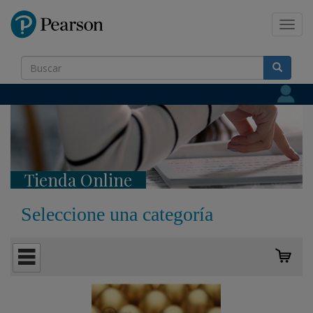
Pearson
Toggl
navig
Tienda Online
Seleccione una categoría