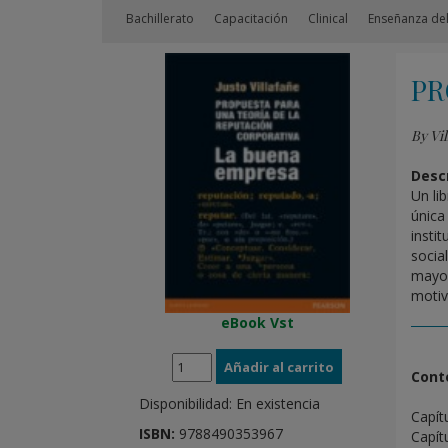
Bachillerato
Capacitación
Clinical
Enseñanza del
PR
By Vil
Descr
Un li
única
insti
socia
mayor
motiv
eBook Vst
Cont
Disponibilidad:
En existencia
Capít
ISBN:
9788490353967
Capít