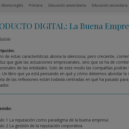
 Idioma Inglés
Primaria
Educación universitaria
Educación secundaria
ODUCTO DIGITAL: La Buena Empres
lafañe
ipción:
bro de estas características abona la silenciosa, pero creciente, corrie
 luz que guíe las actuaciones empresariales, sino que se ha de combina
tucionales de las entidades. Solo de este modo las compañías podrán 
l. Un libro que ya está pensando en qué y cómo debemos abordar la sit
ía de las reflexiones están todavía centradas en qué ha pasado par
ador.
enido:
ulo 1 La reputación como paradigma de la buena empresa
ulo 2 La gestión de la reputación corporativa