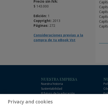
Precio sin IVA:
Capít
$ 143.000
Capít
Capít
Edición:
1
Capít
Copyright:
2013
Capít
Páginas:
272
Capít
Consideraciones previas a la
compra de tu eBook Vst
NUESTRA EMPRESA
NU
Nuestra historia
Pol
Sustentabilidad
Cód
El futuro de la educación
Pol
Eficacia
Cód
Privacy and cookies
com