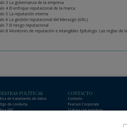
ulo 3 La gobernanza de la empresa
ulo 4 El enfoque reputacional de la marca
ulo 5 La reputación interna
ulo 6 La gestión reputacional del liderazgo (GRL)
ulo 7 El riesgo reputacional
ulo 8 Monitores de reputación e intangibles Epítulogo: Las reglas de l
ESTRAS POLÍTICAS
CONTACTO
ítica de tratamiento de datos
Contacto
igo de conducta
Pearson Corporate
ítica ABC
Trabaja con nosotros
igo de conducta de socios
Preguntas frecuentes
erciales