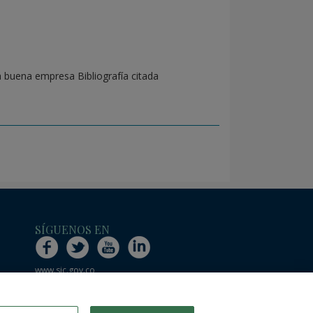
a buena empresa Bibliografía citada
SÍGUENOS EN
www.sic.gov.co