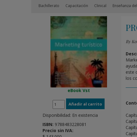
Bachillerato
Capacitación
Clinical
Enseñanza del
PR
By Ko
Descr
Marke
ayuda
este 
los c
eBook Vst
Cont
Capít
Disponibilidad:
En existencia
Capít
ISBN:
9788483228081
Capít
Precio sin IVA:
Capít
$ 143.000