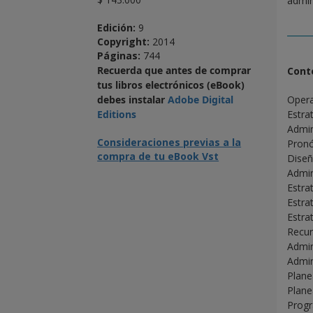
admin
Edición:
9
Copyright:
2014
Páginas:
744
Recuerda que antes de comprar
Cont
tus libros electrónicos (eBook)
debes instalar
Adobe Digital
Opera
Editions
Estra
Admin
Consideraciones previas a la
Pronó
compra de tu eBook Vst
Diseñ
Admin
Estra
Estrat
Estrat
Recur
Admin
Admin
Plane
Plane
Progr