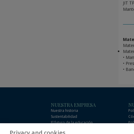
JIT T
Mante
Mater
Materi
Mater
• Man
• Pre
• Ban
NUESTRA EMPRESA
NU
Nuestra historia
Pol
Sustentabilidad
Cód
El futuro de la educación
Pol
Eficacia
Cód
Privacy and cookies