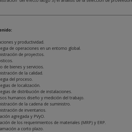
istración del efecto látigo 3) el análisis de la selección de proveedor
enido:
ciones y productividad.
tegia de operaciones en un entorno global.
istración de proyectos.
sticos.
o de bienes y servicios.
istración de la calidad.
tegia del proceso.
egias de localización.
egias de distribución de instalaciones.
sos humanos diseño y medición del trabajo.
istración de la cadena de suministro.
istración de inventarios.
ación agregada y PVyO.
ación de los requerimientos de materiales (MRP) y ERP.
amación a corto plazo.