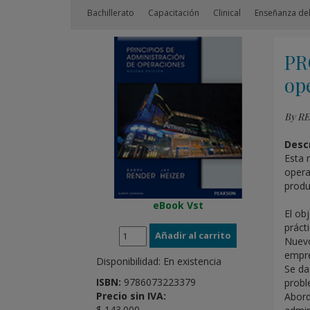
Bachillerato
Capacitación
Clinical
Enseñanza del
PR
op
By R
Descr
Esta 
opera
produ
eBook Vst
El ob
prácti
Nuevo
empre
Disponibilidad:
En existencia
Se da
ISBN:
9786073223379
probl
Precio sin IVA:
Abord
$ 143.000