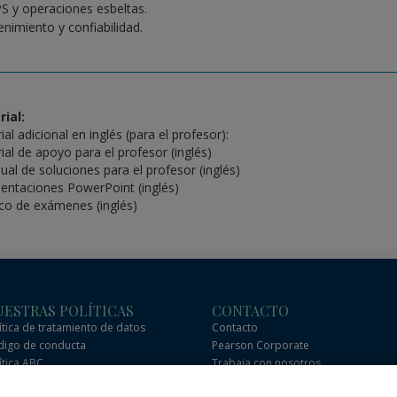
PS y operaciones esbeltas.
nimiento y confiabilidad.
ial:
al adicional en inglés (para el profesor):
ial de apoyo para el profesor (inglés)
ual de soluciones para el profesor (inglés)
sentaciones PowerPoint (inglés)
co de exámenes (inglés)
ESTRAS POLÍTICAS
CONTACTO
ítica de tratamiento de datos
Contacto
igo de conducta
Pearson Corporate
ítica ABC
Trabaja con nosotros
igo de conducta de socios
Preguntas frecuentes