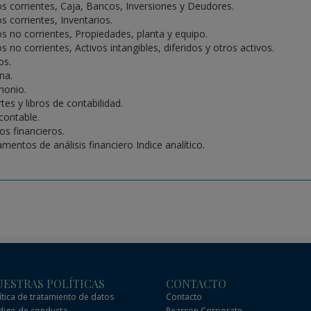
os corrientes, Caja, Bancos, Inversiones y Deudores.
s corrientes, Inventarios.
os no corrientes, Propiedades, planta y equipo.
s no corrientes, Activos intangibles, diferidos y otros activos.
os.
na.
monio.
tes y libros de contabilidad.
 contable.
os financieros.
mentos de análisis financiero Indice analítico.
ESTRAS POLÍTICAS
CONTACTO
ítica de tratamiento de datos
Contacto
igo de conducta
Pearson Corporate