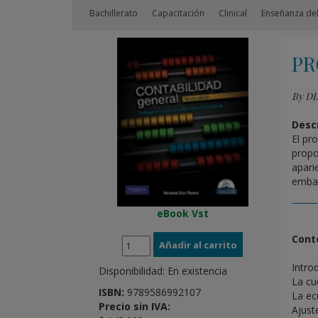
Bachillerato
Capacitación
Clinical
Enseñanza del
PR
By DI
Descr
El pr
propo
apari
embar
eBook Vst
Cont
Introd
Disponibilidad:
En existencia
La cu
ISBN:
9789586992107
La ec
Precio sin IVA:
Ajust