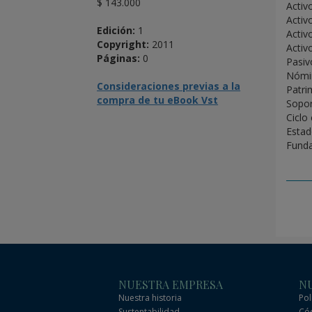
$ 143.000
Activ
Activo
Edición:
1
Activ
Copyright:
2011
Activo
Páginas:
0
Pasiv
Nómi
Consideraciones previas a la
Patri
compra de tu eBook Vst
Sopor
Ciclo
Estad
Funda
NUESTRA EMPRESA
NU
Nuestra historia
Pol
Sustentabilidad
Cód