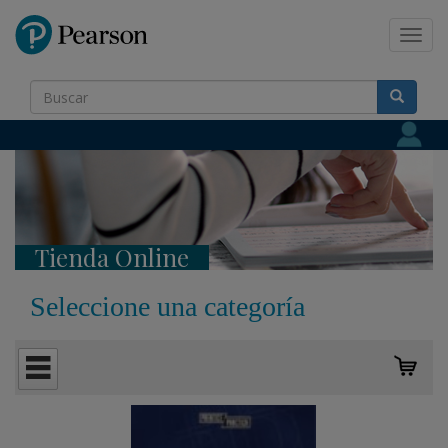
Pearson
Toggl
navig
Tienda Online
Seleccione una categoría