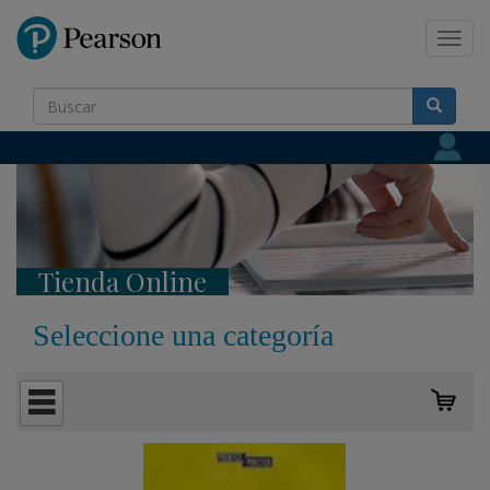
Pearson
Toggl
navig
Tienda Online
Seleccione una categoría