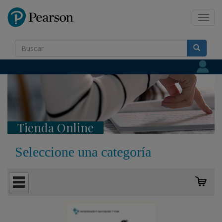
Pearson
Toggl
navig
Tienda Online
Seleccione una categoría