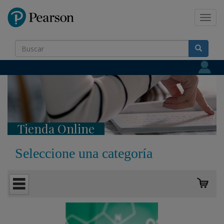
Pearson
Toggl
navig
Tienda Online
Seleccione una categoría